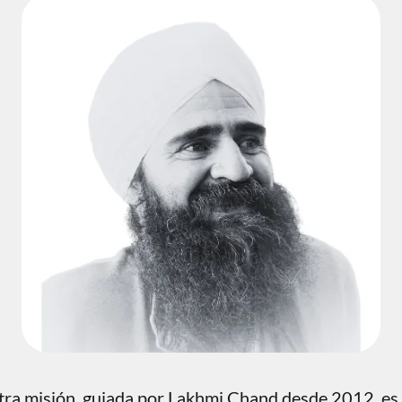
ra misión, guiada por Lakhmi Chand desde 2012, es 