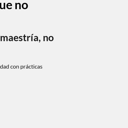
que no
 maestría, no
idad con prácticas